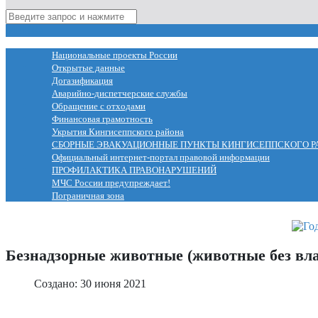
МЕНЮ
Национальные проекты России
Открытые данные
Догазификация
Аварийно-диспетчерские службы
Обращение с отходами
Финансовая грамотность
Укрытия Кингисеппского района
СБОРНЫЕ ЭВАКУАЦИОННЫЕ ПУНКТЫ КИНГИСЕППСКОГО Р
Официальный интернет-портал правовой информации
ПРОФИЛАКТИКА ПРАВОНАРУШЕНИЙ
МЧС России предупреждает!
Пограничная зона
Безнадзорные животные (животные без вла
Создано: 30 июня 2021
Мы в ответе за тех, кого приручили