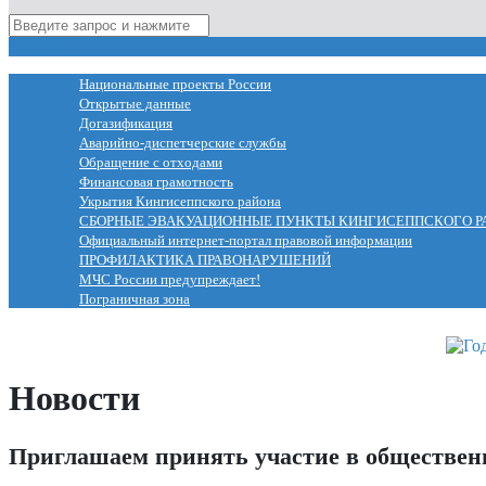
МЕНЮ
Национальные проекты России
Открытые данные
Догазификация
Аварийно-диспетчерские службы
Обращение с отходами
Финансовая грамотность
Укрытия Кингисеппского района
СБОРНЫЕ ЭВАКУАЦИОННЫЕ ПУНКТЫ КИНГИСЕППСКОГО Р
Официальный интернет-портал правовой информации
ПРОФИЛАКТИКА ПРАВОНАРУШЕНИЙ
МЧС России предупреждает!
Пограничная зона
Новости
Приглашаем принять участие в обществен