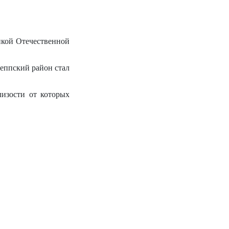
икой Отечественной
еппский район стал
лизости от которых