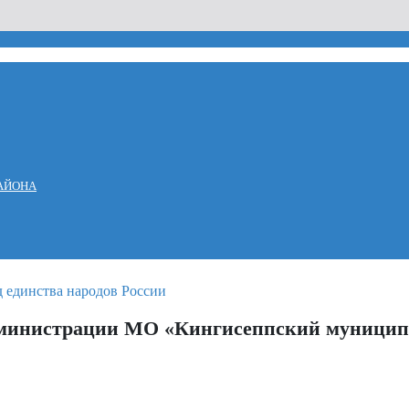
АЙОНА
администрации МО «Кингисеппский муници