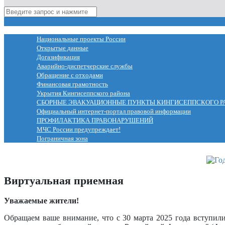
МЕНЮ
Национальные проекты России
Открытые данные
Догазификация
Аварийно-диспетчерские службы
Обращение с отходами
Финансовая грамотность
Укрытия Кингисеппского района
СБОРНЫЕ ЭВАКУАЦИОННЫЕ ПУНКТЫ КИНГИСЕППСКОГО Р
Официальный интернет-портал правовой информации
ПРОФИЛАКТИКА ПРАВОНАРУШЕНИЙ
МЧС России предупреждает!
Пограничная зона
Виртуальная приемная
Уважаемые жители!
Обращаем ваше внимание, что с 30 марта 2025 года вступил