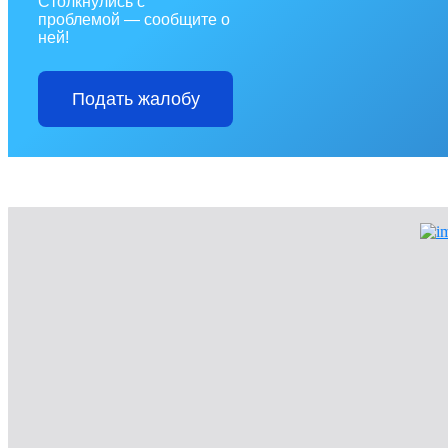
Столкнулись с
проблемой — сообщите о
ней!
Подать жалобу