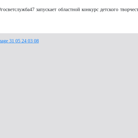
осветслужба47 запускает областной конкурс детского творчест