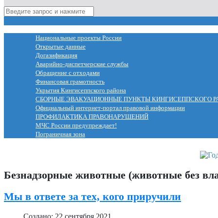
МЕНЮ
Национальные проекты России
Открытые данные
Догазификация
Аварийно-диспетчерские службы
Обращение с отходами
Финансовая грамотность
Укрытия Кингисеппского района
СБОРНЫЕ ЭВАКУАЦИОННЫЕ ПУНКТЫ КИНГИСЕППСКОГО Р
Официальный интернет-портал правовой информации
ПРОФИЛАКТИКА ПРАВОНАРУШЕНИЙ
МЧС России предупреждает!
Пограничная зона
Безнадзорные животные (животные без вл
Мы в ответе за тех, кого приручили
Создано: 22 сентября 2021