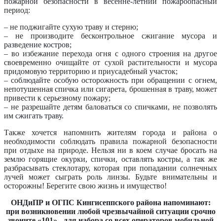
пожарной безопасности в весенне-летний пожароопасный
период:
– не поджигайте сухую траву и стерню;
– не производите бесконтрольное сжигание мусора и
разведение костров;
– во избежание перехода огня с одного строения на другое
своевременно очищайте от сухой растительности и мусора
придомовую территорию и приусадебный участок;
– соблюдайте особую осторожность при обращении с огнем,
непотушенная спичка или сигарета, брошенная в траву, может
привести к серьезному пожару;
– не разрешайте детям баловаться со спичками, не позволять
им сжигать траву.
Также хочется напомнить жителям города и района о
необходимости соблюдать правила пожарной безопасности
при отдыхе на природе. Нельзя ни в коем случае бросать на
землю горящие окурки, спички, оставлять костры, а так же
разбрасывать стеклотару, которая при попадании солнечных
лучей может сыграть роль линзы. Будьте внимательны и
осторожны! Берегите свою жизнь и имущество!
ОНДиПР и ОГПС Кингисеппского района напоминают:
при возникновении любой чрезвычайной ситуации срочно
звоните «101» - для набора со всех операторов мобильной