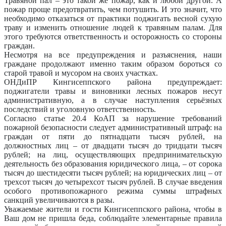
Травяной пал – это такой же пожар, как и любой другой. А
пожар проще предотвратить, чем потушить. И это значит, что
необходимо отказаться от практики поджигать весной сухую
траву и изменить отношение людей к травяным палам. Для
этого требуются ответственность и осторожность со стороны
граждан.
Несмотря на все предупреждения и разъяснения, наши
граждане продолжают именно таким образом бороться со
старой травой и мусором на своих участках.
ОНДиПР Кингисеппского района предупреждает:
поджигатели травы и виновники лесных пожаров несут
административную, а в случае наступления серьёзных
последствий и уголовную ответственность.
Согласно статье 20.4 КоАП за нарушение требований
пожарной безопасности следует административный штраф: на
граждан от пяти до пятнадцати тысяч рублей, на
должностных лиц – от двадцати тысяч до тридцати тысяч
рублей; на лиц, осуществляющих предпринимательскую
деятельность без образования юридического лица, – от сорока
тысяч до шестидесяти тысяч рублей; на юридических лиц – от
трехсот тысяч до четырехсот тысяч рублей. В случае введения
особого противопожарного режима суммы штрафных
санкций увеличиваются в разы.
Уважаемые жители и гости Кингисеппского района, чтобы в
Ваш дом не пришла беда, соблюдайте элементарные правила