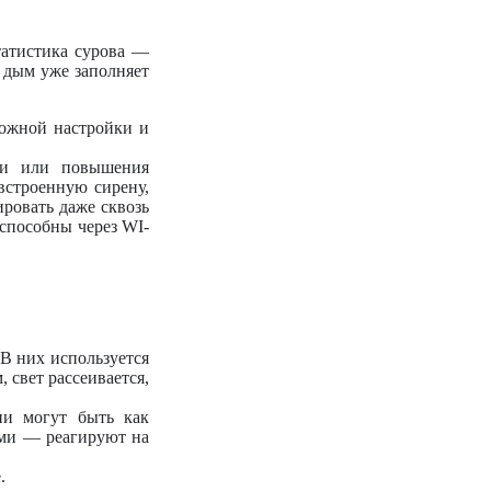
татистика сурова —
й дым уже заполняет
ложной настройки и
нии или повышения
встроенную сирену,
ировать даже сквозь
способны через WI-
В них используется
 свет рассеивается,
ни могут быть как
ыми — реагируют на
.