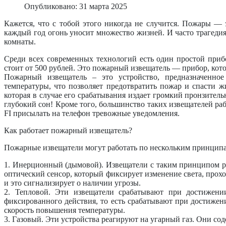
Опубликовано: 31 марта 2025
Кажется, что с тобой этого никогда не случится. Пожары — 
каждый год огонь уносит множество жизней. И часто трагедия
комнаты.
Среди всех современных технологий есть один простой прибо
стоит от 500 рублей. Это пожарный извещатель — прибор, кото
Пожарный извещатель – это устройство, предназначенн
температуры, что позволяет предотвратить пожар и спасти
которая в случае его срабатывания издает громкий пронзител
глубокий сон! Кроме того, большинство таких извещателей р
FI присылать на телефон тревожные уведомления.
Как работает пожарный извещатель?
Пожарные извещатели могут работать по нескольким принцип
1. Инерционный (дымовой). Извещатели с таким принципом р
оптический сенсор, который фиксирует изменение света, проход
и это сигнализирует о наличии угрозы.
2. Тепловой. Эти извещатели срабатывают при достижени
фиксированного действия, то есть срабатывают при достиже
скорость повышения температуры.
3. Газовый. Эти устройства реагируют на угарный газ. Они сод