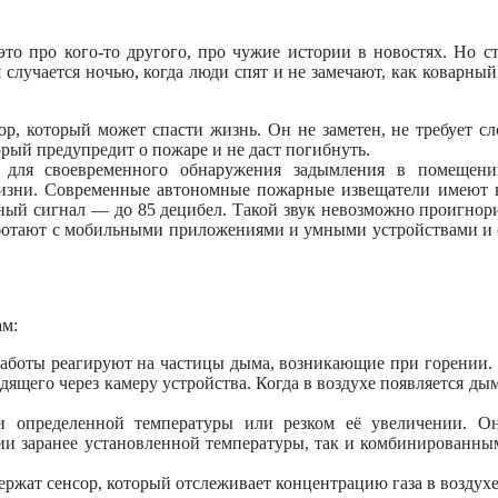
это про кого-то другого, про чужие истории в новостях. Но с
 случается ночью, когда люди спят и не замечают, как коварны
р, который может спасти жизнь. Он не заметен, не требует с
рый предупредит о пожаре и не даст погибнуть.
ое для своевременного обнаружения задымления в помеще
 жизни. Современные автономные пожарные извещатели имеют 
ьный сигнал — до 85 децибел. Такой звук невозможно проигнор
аботают с мобильными приложениями и умными устройствами и 
ам:
аботы реагируют на частицы дыма, возникающие при горении. 
ящего через камеру устройства. Когда в воздухе появляется дым,
и определенной температуры или резком её увеличении. О
нии заранее установленной температуры, так и комбинированн
ержат сенсор, который отслеживает концентрацию газа в воздухе