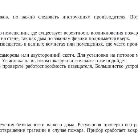
ыков, но важно следовать инструкциям производителя. Во
 в помещении, где существует вероятность возникновения пожар
на стене, так как дым по законам физики поднимается вверх.
извещатель в ванных комнатах или помещениях, где часто прои
саморезы или двусторонний скотч. Для установки на потолок 
. Установка на высоком шкафу или стеллаже тоже подойдет.
о проверьте работоспособность извещателя. Большинство устр
чения безопасности вашего дома. Регулярная проверка его р
отвращение трагедии в случае пожара. Прибор сработает вов