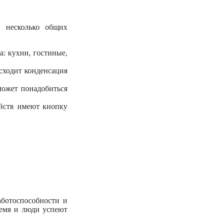
т несколько общих
а: кухни, гостиные,
сходит конденсация
может понадобиться
ойств имеют кнопку
аботоспособности и
ремя и люди успеют