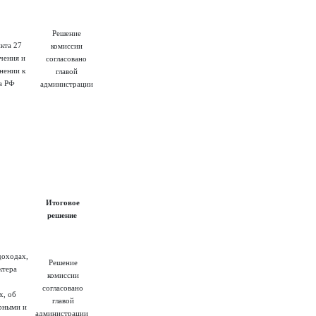
Решение
кта 27
комиссии
чения и
согласовано
нении к
главой
а РФ
администрации
Итоговое
решение
доходах,
Решение
ктера
комиссии
согласовано
х, об
главой
ерными и
администрации