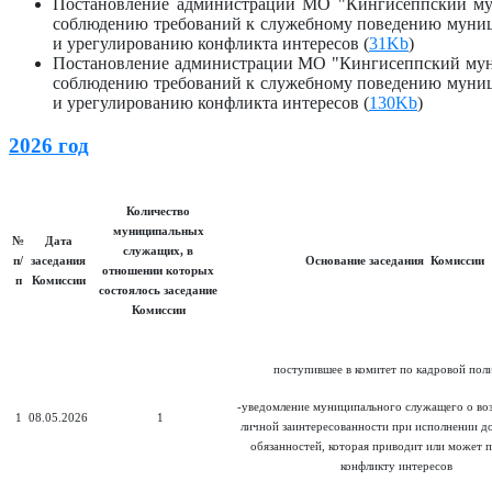
Постановление администрации МО "Кингисеппский мун
соблюдению требований к служебному поведению мун
и урегулированию конфликта интересов (
31Kb
)
Постановление администрации МО "Кингисеппский муни
соблюдению требований к служебному поведению мун
и урегулированию конфликта интересов (
130Kb
)
2026 год
Количество
муниципальных
№
Дата
служащих, в
п/
заседания
Основание заседания Комиссии
отношении которых
п
Комиссии
состоялось заседание
Комиссии
поступившее в комитет по кадровой поли
-уведомление муниципального служащего о во
1
08.05.2026
1
личной заинтересованности при исполнении 
обязанностей, которая приводит или может п
конфликту интересов