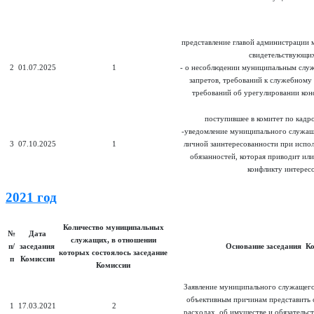
представление главой администрации 
свидетельствующих
2
01.07.2025
1
- о несоблюдении муниципальным слу
запретов, требований к служебному
требований об урегулировании кон
поступившее в комитет по кадр
-уведомление муниципального служащ
3
07.10.2025
1
личной заинтересованности при испо
обязанностей, которая приводит ил
конфликту интерес
2021 год
Количество муниципальных
№
Дата
служащих, в отношении
п/
заседания
Основание заседания К
которых состоялось заседание
п
Комиссии
Комиссии
Заявление муниципального служащего
объективным причинам представить с
1
17.03.2021
2
расходах, об имуществе и обязательс