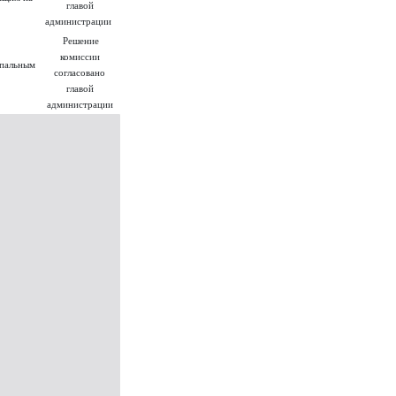
главой
администрации
Решение
комиссии
ипальным
согласовано
главой
администрации