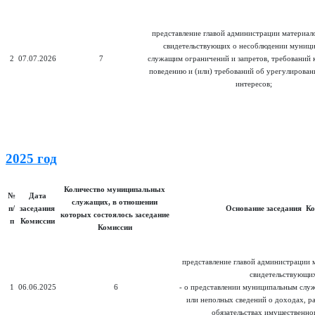
представление главой администрации материал
свидетельствующих о несоблюдении муниц
2
07.07.2026
7
служащим ограничений и запретов, требований 
поведению и (или) требований об урегулирован
интересов;
2025 год
Количество муниципальных
№
Дата
служащих, в отношении
п/
заседания
Основание заседания К
которых состоялось заседание
п
Комиссии
Комиссии
представление главой администрации 
свидетельствующих
1
06.06.2025
6
- о представлении муниципальным сл
или неполных сведений о доходах, р
обязательствах имущественно