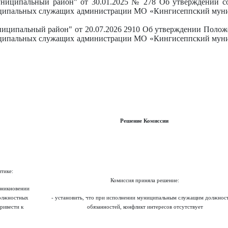
иципальный район" от 30.01.2025 № 278 Об утверждении со
иципальных служащих администрации МО «Кингисеппский мун
ципальный район" от 20.07.2026 2910 Об утверждении Полож
иципальных служащих администрации МО «Кингисеппский мун
Решение Комиссии
тике:
Комиссия приняла решение:
зникновении
должностных
- установить, что при исполнении муниципальным служащим должнос
ривести к
обязанностей, конфликт интересов отсутствует