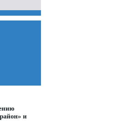
дению
район» и