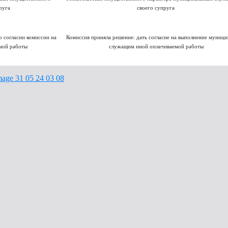
руга
своего супруга
 согласии комиссии на
Комиссия приняла решение: дать согласие на выполнение муниц
мой работы
служащим иной оплачиваемой работы