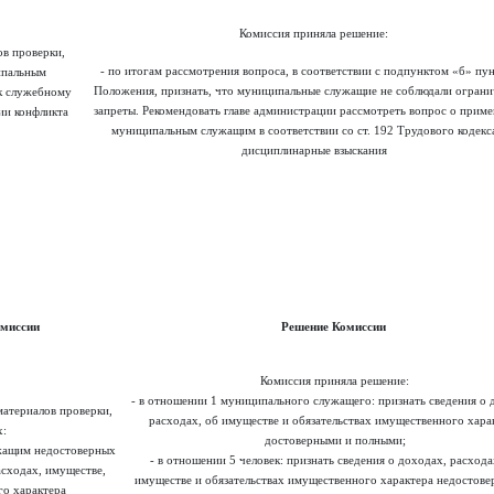
Комиссия приняла решение:
ов проверки,
- по итогам рассмотрения вопроса, в соответствии с подпунктом «б» пун
ипальным
Положения, признать, что муниципальные служащие не соблюдали ограни
к служебному
запреты. Рекомендовать главе администрации рассмотреть вопрос о приме
ии конфликта
муниципальным служащим в соответствии со ст. 192 Трудового кодекс
дисциплинарные взыскания
омиссии
Решение Комиссии
Комиссия приняла решение:
- в отношении 1 муниципального служащего: признать сведения о 
материалов проверки,
расходах, об имуществе и обязательствах имущественного хара
:
достоверными и полными;
ужащим недостоверных
- в отношении 5 человек: признать сведения о доходах, расхода
асходах, имуществе,
имуществе и обязательствах имущественного характера недостов
го характера