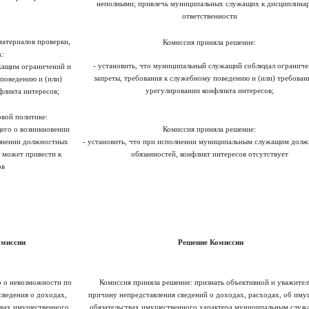
неполными; привлечь муниципальных служащих к дисциплина
ответственности
материалов проверки,
Комиссия приняла решение:
:
- установить, что муниципальный служащий соблюдал ограниче
жащим ограничений и
запреты, требования к служебному поведению и (или) требован
 поведению и (или)
урегулировании конфликта интересов;
фликта интересов;
овой политике:
его о возникновении
Комиссия приняла решение:
лнении должностных
- установить, что при исполнении муниципальным служащим дол
и может привести к
обязанностей, конфликт интересов отсутствует
ов
омиссии
Решение Комиссии
 о невозможности по
Комиссия приняла решение: признать объективной и уважите
ведения о доходах,
причину непредставления сведений о доходах, расходах, об иму
твах имущественного
обязательствах имущественного характера муниципальным служ