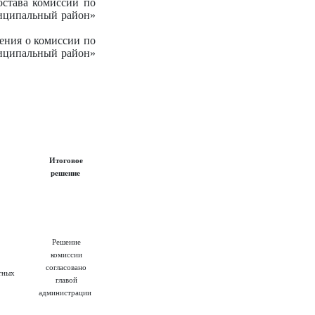
става комиссии по
иципальный район»
ения о комиссии по
иципальный район»
Итоговое
решение
Решение
комиссии
согласовано
тных
главой
администрации