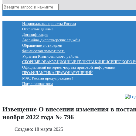
МЕНЮ
Национальные проекты России
Открытые данные
Догазификация
Аварийно-диспетчерские службы
Обращение с отходами
Финансовая грамотность
Укрытия Кингисеппского района
СБОРНЫЕ ЭВАКУАЦИОННЫЕ ПУНКТЫ КИНГИСЕППСКОГО Р
Официальный интернет-портал правовой информации
ПРОФИЛАКТИКА ПРАВОНАРУШЕНИЙ
МЧС России предупреждает!
Пограничная зона
Извещение О внесении изменения в постан
ноября 2022 года № 796
Создано: 18 марта 2025