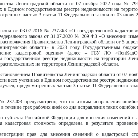
льства Ленинградской области от 07 ноября 2022 года № 79
ых в Едином государственном реестре недвижимости на террит
мотренных частью 3 статьи 11 Федерального закона от 03 июля
акона от 03.07.2016 № 237-ФЗ «О государственной кадастрово
Федерального закона от 31.07.2020 № 269-ФЗ «О внесении изм
распоряжения Правительства Ленинградской области от 5 апрел
енинградской области» в 2023 году Государственным бюдж
ждение кадастровой оценки» (далее – ГБУ ЛО «ЛенКадОц
ом государственном реестре недвижимости на территории Лен
, расположенных на территории Ленинградской области.
становлением Правительства Ленинградской области от 07 нояб
сти всех учтенных в Едином государственном реестре недвижим
лучаев, предусмотренных частью 3 статьи 11 Федерального зак
а № 237-ФЗ предусмотрено, что по итогам исправления ошиб
 течение трех рабочих дней со дня исправления таких ошибок 
ан субъекта Российской Федерации для внесения изменений в 
ая кадастровая стоимость определена в результате проведен
регистрации прав для внесения сведений о кадастровой с