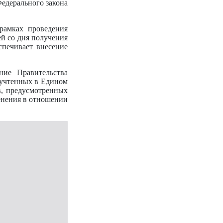
Федерального закона
рамках проведения
й со дня получения
спечивает внесение
ние Правительства
 учтенных в Едином
в, предусмотренных
менения в отношении