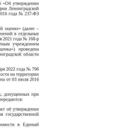
6 «Об утверждении
ории Ленинградской
 2016 года № 237-ФЗ
й оценке» (далее –
енений в отдельные
я 2021 года № 168-р
етным учреждением
енка») проведена
инградской области
ря 2022 года № 796
ости на территории
она от 03 июля 2016
ок, допущенных при
передаются:
акт об утверждении
ия государственной
тоимости в Единый