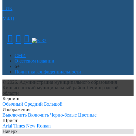
ТИК
МФЦ
СМИ
О сетевом издании
6+
Политика конфиденциальности
© 2026. Администрация муниципального образования
Кингисеппский муниципальный район Ленинградской
области
Кернинг
Обычный
Средний
Большой
Изображения
Выключить
Включить
Черно-белые
Цветные
Шрифт
Arial
Times New Roman
Наверх