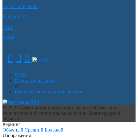
Совет ветеранов
Рейтинг 47
ТИК
МФЦ
СМИ
О сетевом издании
6+
Политика конфиденциальности
RSS
© 2026. Администрация муниципального образования
Кингисеппский муниципальный район Ленинградской
области
Кернинг
Обычный
Средний
Большой
Изображения