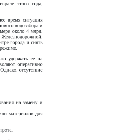
врале этого года,
ее время ситуация
нового водозабора и
мере около 4 млрд.
х Железнодорожной,
тре города и снять
 режиме.
ко удержать ее на
воляют оперативно
 Однако, отсутствие
ования на замену и
или материалов для
трота.