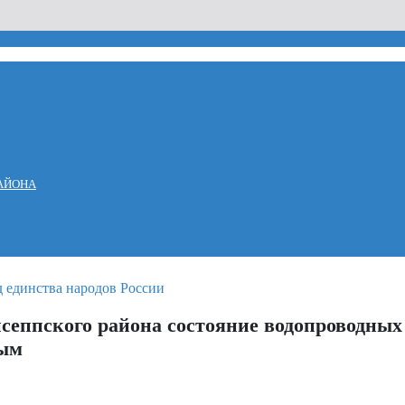
АЙОНА
еппского района состояние водопроводных с
ным