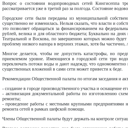
Вопрос о состоянии водопроводных сетей Кингисеппа тр
рассматривается уже в третий раз за полгода. Состояние водов
Городские сети были переданы из муниципальной собствен
существенно не изменилась. Нельзя сказать, что власти и соб
это позволяет обращаться за финансированием на федеральный
рублей, велика и для областного бюджета; Буквально на днях
Театральной и Воскова, по завершению которых можно будет 
проблему низкого напора в верхних этажах, хотя бы частично
Многое делается, чтобы не допустить катастрофы, но пре
приемлемом уровне. Имеющиеся в городской сети три водов
переключать потоки воды и дают надежду, что одномоментно ве
существенных вложений в сами сети может привести к беде.
Рекомендации Общественной палаты по итогам заседания и а
- создание в городе производственного участка и оснащение е
- активизация документальной работы по изготовлению схе
ремонты;
- проведение работы с местными крупными предприятиями н
ремонта сетей в рамках шефской помощи.
Члены Общественной палаты будут держать на контроле ситуацию