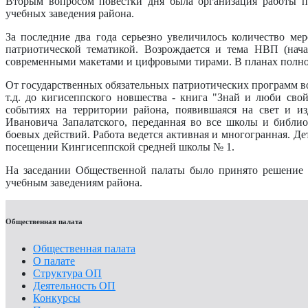
Вторым вопросом повестки дня была организация работы п
учебных заведения района.
За последние два года серьезно увеличилось количество ме
патриотической тематикой. Возрождается и тема НВП (нача
современными макетами и цифровыми тирами. В планах полност
От государственных обязательных патриотических программ во
т.д. до кигисеппского новшества - книга "Знай и люби сво
событиях на территории района, появившаяся на свет и и
Ивановича Запалатского, переданная во все школы и библи
боевых действий. Работа ведется активная и многогранная. Д
посещении Кингисеппской средней школы № 1.
На заседании Общественной палаты было принято решение 
учебным заведениям района.
Общественная палата
Общественная палата
О палате
Структура ОП
Деятельность ОП
Конкурсы