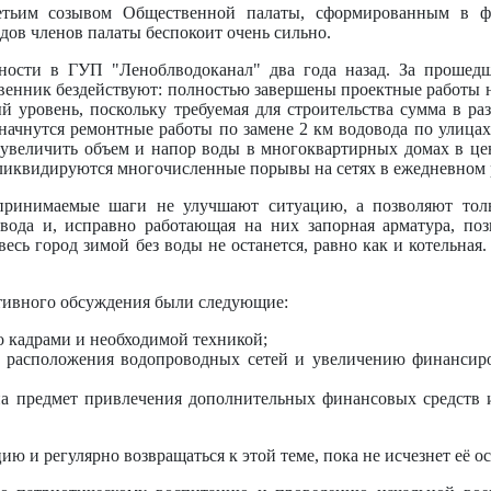
етьим созывом Общественной палаты, сформированным в фе
одов членов палаты беспокоит очень сильно.
ности в ГУП "Леноблводоканал" два года назад. За прошедш
ственник бездействуют: полностью завершены проектные работы 
 уровень, поскольку требуемая для строительства сумма в раз
 начнутся ремонтные работы по замене 2 км водовода по улица
увеличить объем и напор воды в многоквартирных домах в цен
, ликвидируются многочисленные порывы на сетях в ежедневном
дпринимаемые шаги не улучшают ситуацию, а позволяют толь
ода и, исправно работающая на них запорная арматура, поз
сь город зимой без воды не останется, равно как и котельная.
ктивного обсуждения были следующие:
го кадрами и необходимой техникой;
м расположения водопроводных сетей и увеличению финансир
а предмет привлечения дополнительных финансовых средств 
 и регулярно возвращаться к этой теме, пока не исчезнет её ос