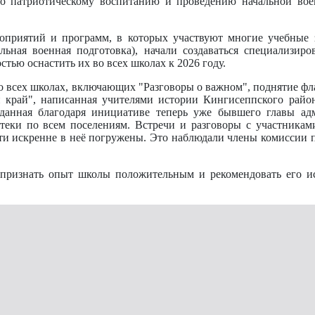
о патриотическому воспитанию и проведению начальной вое
роприятий и программ, в которых участвуют многие учебные 
льная военная подготовка), начали создаваться специализир
ью оснастить их во всех школах к 2026 году.
 всех школах, включающих "Разговоры о важном", поднятие фла
й край", написанная учителями истории Кингисеппского райо
зданная благодаря инициативе теперь уже бывшего главы а
отеки по всем поселениям. Встречи и разговоры с участника
ети искренне в неё погружены. Это наблюдали члены комиссии 
признать опыт школы положительным и рекомендовать его ис