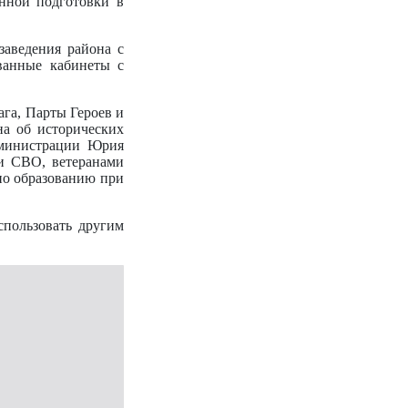
нной подготовки в
заведения района с
ованные кабинеты с
га, Парты Героев и
на об исторических
дминистрации Юрия
ми СВО, ветеранами
по образованию при
пользовать другим