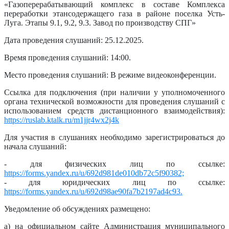
«Газоперерабатывающий комплекс в составе Комплекса
переработки этансодержащего газа в районе поселка Усть-
Луга. Этапы 9.1, 9.2, 9.3. Завод по производству СПГ»
Дата проведения слушаний: 25.12.2025.
Время проведения слушаний: 14:00.
Место проведения слушаний: В режиме видеоконференции.
Ссылка для подключения (при наличии у уполномоченного
органа технической возможности для проведения слушаний с
использованием средств дистанционного взаимодействия):
https://ruslab.ktalk.ru/m1jjr4wx2j4k
Для участия в слушаниях необходимо зарегистрироваться до
начала слушаний:
- для физических лиц по ссылке:
https://forms.yandex.ru/u/692d981de010db72c5f90382;
- для юридических лиц по ссылке:
https://forms.yandex.ru/u/692d98ae90fa7b2197ad4c93.
Уведомление об обсуждениях размещено:
а) на официальном сайте Администрация муниципального