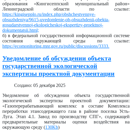
образования «Кингисеппский муниципальный район»
Ленинградской области по ссылке:
https://kingisepplo.ru/index.php/obshchestvennye-
obsuzhdeniya/9615-uvedomlenie-ob-obsuzhdenii-obekta-
gosudarstvennoj-ekologicheskoj-ekspertizy-proektnoj-
dokumentatsii.html;
б) в федеральной государственной информационной системе
состояния окружающей среды по ссылке:
https://ecomonitoring.mnr.gov.ru/public/discussions/3333.
Уведомление об обсуждении объекта
государственной экологической
экспертизы проектной документации
Создано: 05 декабря 2025
Уведомление об обсуждении объекта государственной
экологической экспертизы проектной документации:
«Газоперерабатывающий комплекс в составе Комплекса
переработки этансодержащего газа в районе поселка Усть-
Луга. Этап 4.1. Завод по производству СПГ», содержащей
предварительные материалы оценки воздействия на
окружающую среду (
130Kb
)