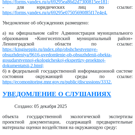
https://forms.yandex.ru/u/69295ea86d2d7300815ee181;
- для юридических лиц по ссылке:
https://forms.yandex.ru/u/69295e07505690f85f17e4e4.
Уведомление об обсуждениях размещено:
а) на официальном сайте Администрация муниципального
образования «Кингисеппский муниципальный район»
Ленинградской области по ссылке:
https://kingisepplo.ru/index.php/obshchestvennye-
obsuzhdeniya/9616-uvedomlenie-ob-obsuzhdenii-obekta-
gosudarstvennoj-ekologicheskoj-ekspertizy-proektnoj-
dokumentatsii-2.html;
б) в федеральной государственной информационной системе
состояния окружающей среды по ссылке:
https://ecomonitoring.mnr.gov.ru/public/discussions/3332.
УВЕДОМЛЕНИЕ О СЛУШАНИЯХ
Создано: 05 декабря 2025
объекта государственной экологической экспертизы
проектной документации, содержащей предварительные
материалы оценки воздействия на окружающую среду: