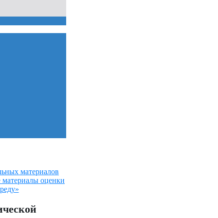
льных материалов
е материалы оценки
среду»
ической