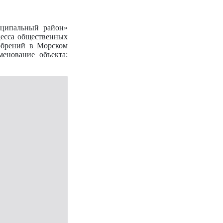
иципальный район»
цесса общественных
обрений в Морском
енование объекта: