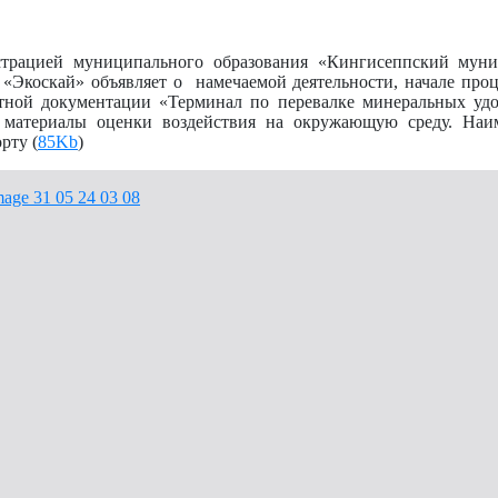
трацией муниципального образования «Кингисеппский мун
Экоскай» объявляет о намечаемой деятельности, начале про
тной документации «Терминал по перевалке минеральных уд
 материалы оценки воздействия на окружающую среду. Наим
рту (
85Kb
)