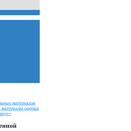
льных материалов
е материалы оценки
среду»
венной