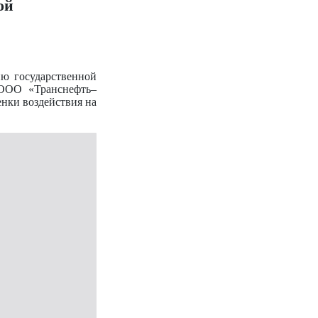
ой
ю государственной
 ООО «Транснефть–
енки воздействия на