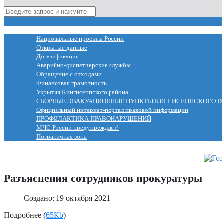
МЕНЮ
Национальные проекты России
Открытые данные
Догазификация
Аварийно-диспетчерские службы
Обращение с отходами
Финансовая грамотность
Укрытия Кингисеппского района
СБОРНЫЕ ЭВАКУАЦИОННЫЕ ПУНКТЫ КИНГИСЕППСКОГО Р
Официальный интернет-портал правовой информации
ПРОФИЛАКТИКА ПРАВОНАРУШЕНИЙ
МЧС России предупреждает!
Пограничная зона
Разъяснения сотрудников прокуратуры
Создано: 19 октября 2021
Подробнее (
65Kb
)