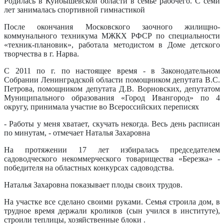
Родилась в Куйбышевской области в семье рабочего. С семи
лет занималась спортивной гимнастикой
После окончания Московского заочного жилищно-
коммунального техникума МЖКХ РФСР по специальности
«техник-плановик», работала методистом в Доме детского
творчества в г. Нарва.
С 2011 по г. по настоящее время - в Законодательном
Собрании Ленинградской области помощником депутата В.С.
Петрова, помощником депутата Д.В. Ворновских, депутатом
Муниципального образования «Город Ивангород» по 4
округу, принимала участие во Всероссийских переписях
- Работы у меня хватает, скучать некогда. Весь день расписан
по минутам, - отмечает Наталья Захаровна
На протяжении 17 лет избиралась председателем
садоводческого некоммерческого товарищества «Березка» -
победителя на областных конкурсах садоводства.
Наталья Захаровна показывает плоды своих трудов.
На участке все сделано своими руками. Семья строила дом, в
трудное время держали кроликов (сын учился в институте),
строили теплицы, хозяйственные блоки .