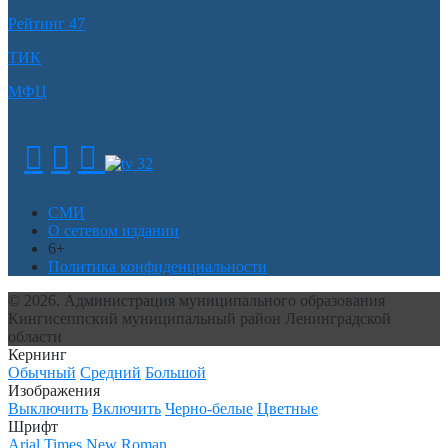
Рейтинг 47
ТИК
МФЦ
СМИ
О сетевом издании
6+
Политика конфиденциальности
© 2026. Администрация муниципального образования
Кингисеппский муниципальный район Ленинградской
области
Кернинг
Обычный
Средний
Большой
Изображения
Выключить
Включить
Черно-белые
Цветные
Шрифт
Arial
Times New Roman