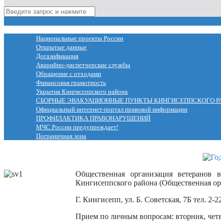
МЕНЮ
Национальные проекты России
Открытые данные
Догазификация
Аварийно-диспетчерские службы
Обращение с отходами
Финансовая грамотность
Укрытия Кингисеппского района
СБОРНЫЕ ЭВАКУАЦИОННЫЕ ПУНКТЫ КИНГИСЕППСКОГО Р
Официальный интернет-портал правовой информации
ПРОФИЛАКТИКА ПРАВОНАРУШЕНИЙ
МЧС России предупреждает!
Пограничная зона
Общественная организация ветеранов 
Кингисеппского района (Общественная ор
Г. Кингисепп, ул. Б. Советская, 7Б тел. 2-2
Прием по личным вопросам: вторник, четве