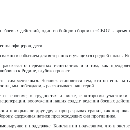
ан боевых действий, один из бойцов сборника «СВОИ - время 
ества офицеров, дети.
 важным событием для ветеранов и учащихся средней школы № 
рассказал о пережитых испытаниях и о том, как преодолев
юбовью к Родине, глубоко трогает.
ты сам меняешься. Человек становится тем, кто он есть на с
ости , мы побеждаем, - рассказывает наш герой.
 и героизме, о трудностях и риске, с которыми участники
спецоперации, вооружении наших солдат, ведении боевых действ
 они прикрывали друг друга при разрывах гранат, как под шкв
борону, сдерживая натиск превосходящих сил противника.
аимовыручке и поддержке. Константин подчеркнул, что в экстр