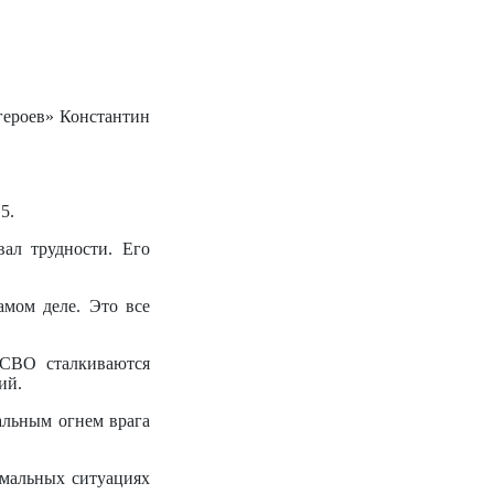
героев» Константин
5.
ал трудности. Его
амом деле. Это все
 СВО сталкиваются
ий.
альным огнем врага
емальных ситуациях