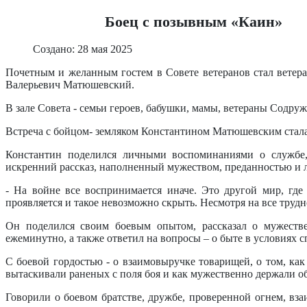
Боец с позывным «Каин»
Создано: 28 мая 2025
Почетным и желанным гостем в Совете ветеранов стал ветер
Валерьевич Матюшевский.
В зале Совета - семьи героев, бабушки, мамы, ветераны Содруж
Встреча с бойцом- земляком Константином Матюшевским стала
Константин поделился личными воспоминаниями о службе, 
искренний рассказ, наполненный мужеством, преданностью и л
- На войне все воспринимается иначе. Это другой мир, где 
проявляется и такое невозможно скрыть. Несмотря на все трудн
Он поделился своим боевым опытом, рассказал о мужестве
ежеминутно, а также ответил на вопросы – о быте в условиях 
С боевой гордостью - о взаимовыручке товарищей, о том, как
вытаскивали раненых с поля боя и как мужественно держали о
Говорили о боевом братстве, дружбе, проверенной огнем, вз