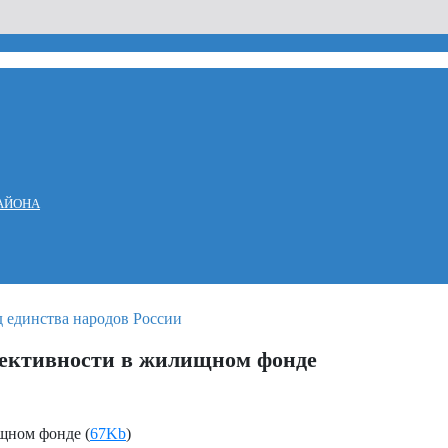
АЙОНА
фективности в жилищном фонде
щном фонде (
67Kb
)