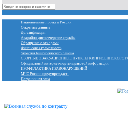
МЕНЮ
Национальные проекты России
Открытые данные
Догазификация
Аварийно-диспетчерские службы
Обращение с отходами
Финансовая грамотность
Укрытия Кингисеппского района
СБОРНЫЕ ЭВАКУАЦИОННЫЕ ПУНКТЫ КИНГИСЕППСКОГО Р
Официальный интернет-портал правовой информации
ПРОФИЛАКТИКА ПРАВОНАРУШЕНИЙ
МЧС России предупреждает!
Пограничная зона