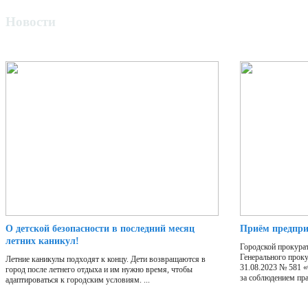
Новости
О детской безопасности в последний месяц
Приём предпр
летних каникул!
Городской прокурат
Генерального прок
Летние каникулы подходят к концу. Дети возвращаются в
31.08.2023 № 581 
город после летнего отдыха и им нужно время, чтобы
за соблюдением пра
адаптироваться к городским условиям. ...