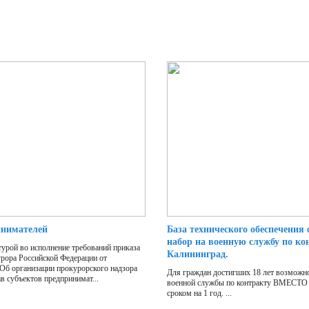
инимателей
База технического обеспечения
набор на военную службу по кон
урой во исполнение требований приказа
Калининград.
урора Российской Федерации от
«Об организации прокурорского надзора
Для граждан достигших 18 лет возможн
в субъектов предпринимат...
военной службы по контракту ВМЕСТО
сроком на 1 год. ...