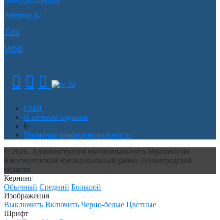
Рейтинг 47
ТИК
МФЦ
СМИ
О сетевом издании
6+
Политика конфиденциальности
© 2026. Администрация муниципального образования
Кингисеппский муниципальный район Ленинградской
области
Кернинг
Обычный
Средний
Большой
Изображения
Выключить
Включить
Черно-белые
Цветные
Шрифт