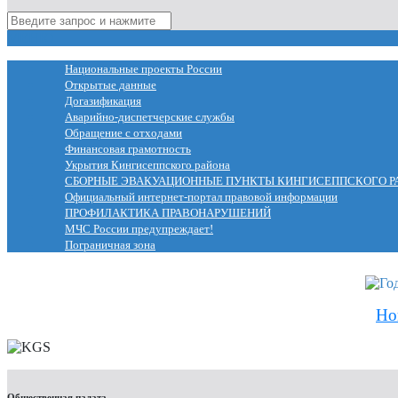
МЕНЮ
Национальные проекты России
Открытые данные
Догазификация
Аварийно-диспетчерские службы
Обращение с отходами
Финансовая грамотность
Укрытия Кингисеппского района
СБОРНЫЕ ЭВАКУАЦИОННЫЕ ПУНКТЫ КИНГИСЕППСКОГО Р
Официальный интернет-портал правовой информации
ПРОФИЛАКТИКА ПРАВОНАРУШЕНИЙ
МЧС России предупреждает!
Пограничная зона
Но
Общественная палата