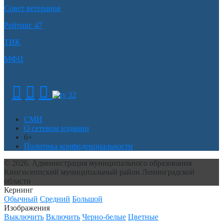
Совет ветеранов
Рейтинг 47
ТИК
МФЦ
СМИ
О сетевом издании
6+
Политика конфиденциальности
© 2026. Администрация муниципального образования
Кингисеппский муниципальный район Ленинградской
области
Кернинг
Обычный
Средний
Большой
Изображения
Выключить
Включить
Черно-белые
Цветные