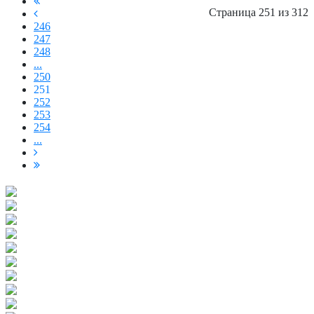
Страница 251 из 312
246
247
248
...
250
251
252
253
254
...