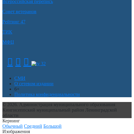
Всероссийская перепись
Совет ветеранов
Рейтинг 47
ТИК
МФЦ
СМИ
О сетевом издании
6+
Политика конфиденциальности
© 2026. Администрация муниципального образования
Кингисеппский муниципальный район Ленинградской
области
Кернинг
Обычный
Средний
Большой
Изображения