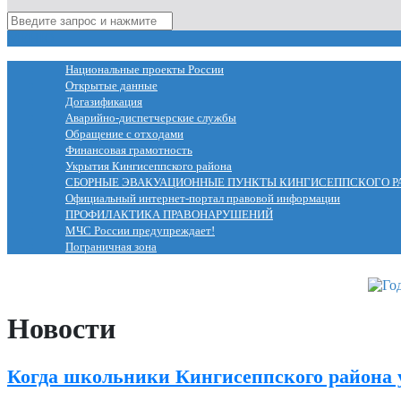
МЕНЮ
Национальные проекты России
Открытые данные
Догазификация
Аварийно-диспетчерские службы
Обращение с отходами
Финансовая грамотность
Укрытия Кингисеппского района
СБОРНЫЕ ЭВАКУАЦИОННЫЕ ПУНКТЫ КИНГИСЕППСКОГО Р
Официальный интернет-портал правовой информации
ПРОФИЛАКТИКА ПРАВОНАРУШЕНИЙ
МЧС России предупреждает!
Пограничная зона
Новости
Когда школьники Кингисеппского района 