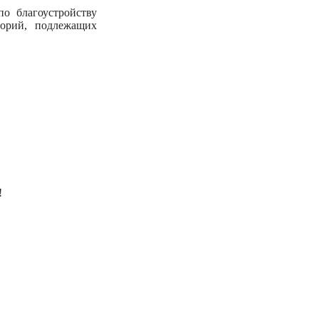
о благоустройству
торий, подлежащих
!