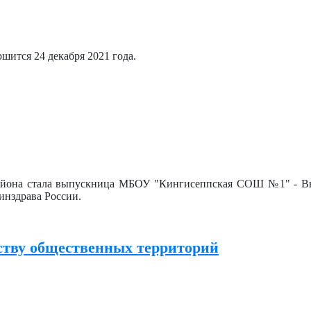
шится 24 декабря 2021 года.
 района стала выпускница МБОУ "Кингисеппская СОШ №1" - В
нздрава России.
ству общественных территорий