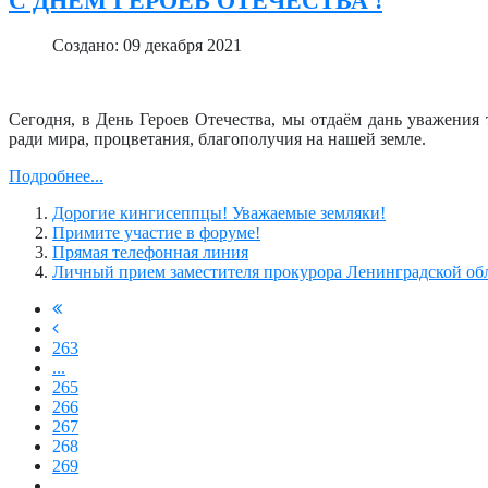
С ДНЁМ ГЕРОЕВ ОТЕЧЕСТВА !
Создано: 09 декабря 2021
Сегодня, в День Героев Отечества, мы отдаём дань уважения
ради мира, процветания, благополучия на нашей земле.
Подробнее...
Дорогие кингисеппцы! Уважаемые земляки!
Примите участие в форуме!
Прямая телефонная линия
Личный прием заместителя прокурора Ленинградской об
263
...
265
266
267
268
269
...