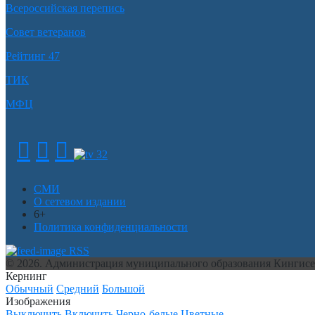
Всероссийская перепись
Совет ветеранов
Рейтинг 47
ТИК
МФЦ
СМИ
О сетевом издании
6+
Политика конфиденциальности
RSS
© 2026. Администрация муниципального образования Кингис
Кернинг
Обычный
Средний
Большой
Изображения
Выключить
Включить
Черно-белые
Цветные