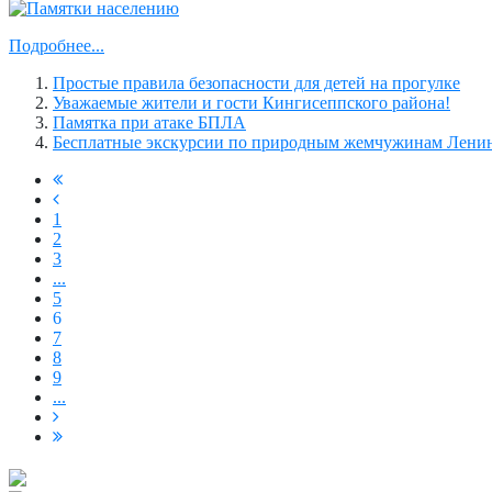
Подробнее...
Простые правила безопасности для детей на прогулке
Уважаемые жители и гости Кингисеппского района!
Памятка при атаке БПЛА
Бесплатные экскурсии по природным жемчужинам Ленинг
1
2
3
...
5
6
7
8
9
...