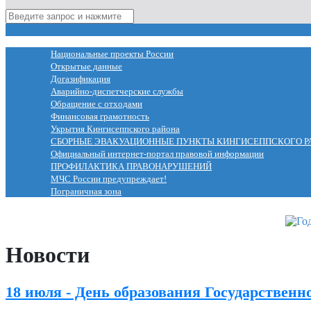
МЕНЮ
Национальные проекты России
Открытые данные
Догазификация
Аварийно-диспетчерские службы
Обращение с отходами
Финансовая грамотность
Укрытия Кингисеппского района
СБОРНЫЕ ЭВАКУАЦИОННЫЕ ПУНКТЫ КИНГИСЕППСКОГО Р
Официальный интернет-портал правовой информации
ПРОФИЛАКТИКА ПРАВОНАРУШЕНИЙ
МЧС России предупреждает!
Пограничная зона
Новости
18 июля - День образования Государственн