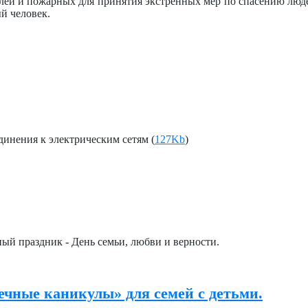
лей и пожарных для принятия экстренных мер по спасению люде
й человек.
динения к электрическим сетям (
127Kb
)
ный праздник - День семьи, любви и верности.
ечные каникулы» для семей с детьми.