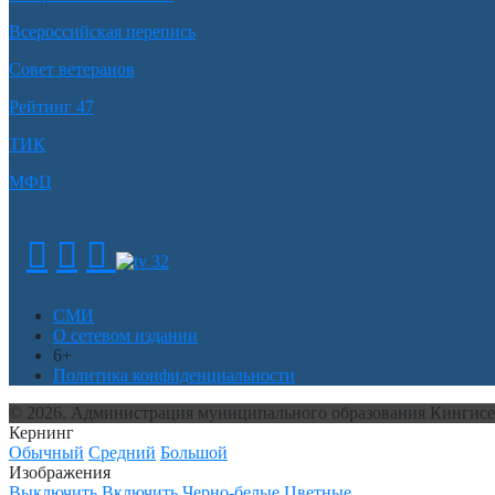
Всероссийская перепись
Совет ветеранов
Рейтинг 47
ТИК
МФЦ
СМИ
О сетевом издании
6+
Политика конфиденциальности
© 2026. Администрация муниципального образования Кингис
Кернинг
Обычный
Средний
Большой
Изображения
Выключить
Включить
Черно-белые
Цветные