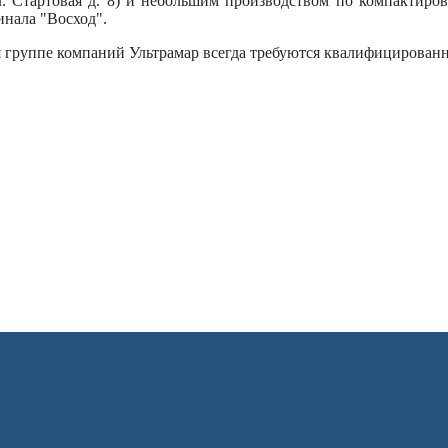
ул. Стартовая д. 8) и небольшим производством по компактир
нала "Восход".
 группе компаний Ультрамар всегда требуются квалифицирован