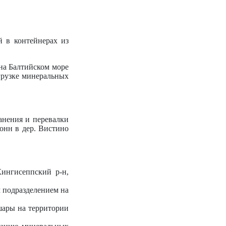
й в контейнерах из
на Балтийском море
грузке минеральных
ранения и перевалки
онн в дер. Вистино
Кингисеппский р-н,
м подразделением на
ушары на территории