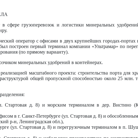
ЕЛА
 в сфере грузоперевозок и логистики минеральных удобрени
иру.
ческий оператор с офисами в двух крупнейших городах-портах 
 был построен первый терминал компании «Ультрамар» по пере
рования (по прямому варианту).
озчиком минеральных удобрений в контейнерах.
 реализацией масштабного проекта: строительства порта для х
аструктурой общей пропускной способностью около 25 млн. т
разделения:
л. Стартовая д. 8) и морским терминалом в дер. Вистино (
сом в г. Санкт-Петербурге (ул. Стартовая д. 8) и обособленны
кий р-н, Ленинградская обл.),
урге (ул. Стартовая д. 8) и перегрузочным терминалом в п. Ш