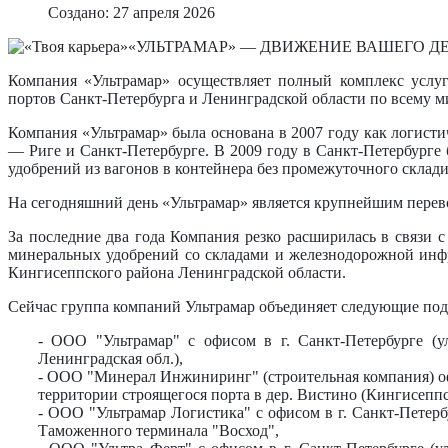
Создано: 27 апреля 2026
«УЛЬТРАМАР» — ДВИЖЕНИЕ ВАШЕГО Д
Компания «Ультрамар» осуществляет полный комплекс услуг
портов Санкт-Петербурга и Ленинградской области по всему м
Компания «Ультрамар» была основана в 2007 году как логисти
— Риге и Санкт-Петербурге. В 2009 году в Санкт-Петербурге
удобрений из вагонов в контейнера без промежуточного склади
На сегодняшний день «Ультрамар» является крупнейшим перев
За последние два года Компания резко расширилась в связи с
минеральных удобрений со складами и железнодорожной инфр
Кингисеппского района Ленинградской области.
Сейчас группа компаний Ультрамар объединяет следующие под
- ООО "Ультрамар" с офисом в г. Санкт-Петербурге (у
Ленинградская обл.),
- ООО "Минерал Инжиниринг" (строительная компания) офи
территории строящегося порта в дер. Вистино (Кингисеппс
- ООО "Ультрамар Логистика" с офисом в г. Санкт-Петерб
Таможенного терминала "Восход",