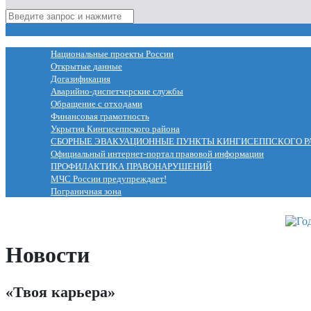
МЕНЮ
Национальные проекты России
Открытые данные
Догазификация
Аварийно-диспетчерские службы
Обращение с отходами
Финансовая грамотность
Укрытия Кингисеппского района
СБОРНЫЕ ЭВАКУАЦИОННЫЕ ПУНКТЫ КИНГИСЕППСКОГО Р
Официальный интернет-портал правовой информации
ПРОФИЛАКТИКА ПРАВОНАРУШЕНИЙ
МЧС России предупреждает!
Пограничная зона
Новости
«Твоя карьера»