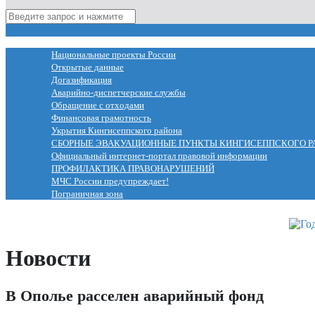
МЕНЮ
Национальные проекты России
Открытые данные
Догазификация
Аварийно-диспетчерские службы
Обращение с отходами
Финансовая грамотность
Укрытия Кингисеппского района
СБОРНЫЕ ЭВАКУАЦИОННЫЕ ПУНКТЫ КИНГИСЕППСКОГО Р
Официальный интернет-портал правовой информации
ПРОФИЛАКТИКА ПРАВОНАРУШЕНИЙ
МЧС России предупреждает!
Пограничная зона
Новости
В Ополье расселен аварийный фонд