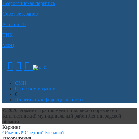
Всероссийская перепись
Совет ветеранов
Рейтинг 47
ТИК
МФЦ
СМИ
О сетевом издании
6+
Политика конфиденциальности
© 2026. Администрация муниципального образования
Кингисеппский муниципальный район Ленинградской
области
Кернинг
Обычный
Средний
Большой
Изображения