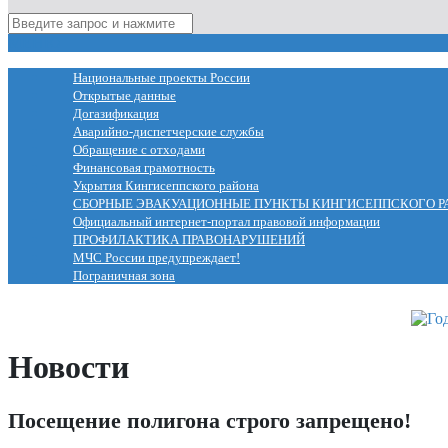
МЕНЮ
Национальные проекты России
Открытые данные
Догазификация
Аварийно-диспетчерские службы
Обращение с отходами
Финансовая грамотность
Укрытия Кингисеппского района
СБОРНЫЕ ЭВАКУАЦИОННЫЕ ПУНКТЫ КИНГИСЕППСКОГО Р
Официальный интернет-портал правовой информации
ПРОФИЛАКТИКА ПРАВОНАРУШЕНИЙ
МЧС России предупреждает!
Пограничная зона
Новости
Посещение полигона строго запрещено!