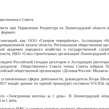
щественного Совета
овета при Управлении Росреестра по Ленинградской области в
 формате.
рганизаций, как: ООО «Газпром переработка», Ассоциация «Н
промышленной палаты области, Региональная общественная орг
кой академии народного хозяйства и государственной служ
бласти, НКО «Союз строительных организаций Ленинградской о
езидент Российской гильдии риэлторов и Ассоциации риелторо
едседателя Общественного Совета члены Совета избрали Пр
сийской общественной организации «Деловая Россия» Михаила 
установленных сферах деятельности, руководитель Игорь Шеляк
2017 входят данные по единой процедуре) составило 674 834, п
та «Электронная ипотека за 1 день». В Ленинградской обла
за 1 день.
 участках ИЖС и садовых участках достигли абсолютного макси