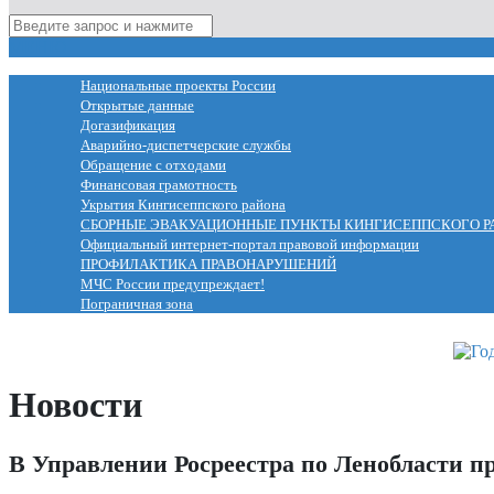
МЕНЮ
Национальные проекты России
Открытые данные
Догазификация
Аварийно-диспетчерские службы
Обращение с отходами
Финансовая грамотность
Укрытия Кингисеппского района
СБОРНЫЕ ЭВАКУАЦИОННЫЕ ПУНКТЫ КИНГИСЕППСКОГО Р
Официальный интернет-портал правовой информации
ПРОФИЛАКТИКА ПРАВОНАРУШЕНИЙ
МЧС России предупреждает!
Пограничная зона
Новости
В Управлении Росреестра по Ленобласти п