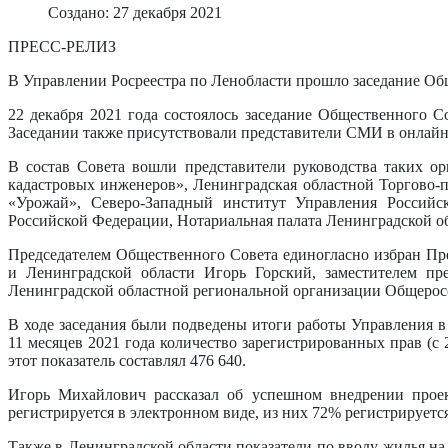
Создано: 27 декабря 2021
ПРЕСС-РЕЛИЗ
В Управлении Росреестра по Ленобласти прошло заседание Об
22 декабря 2021 года состоялось заседание Общественного С
Заседании также присутствовали представители СМИ в онлайн
В состав Совета вошли представители руководства таких о
кадастровых инженеров», Ленинградская областной Торгово-
«Урожай», Северо-Западный институт Управления Российс
Российской Федерации, Нотариальная палата Ленинградской о
Председателем Общественного Совета единогласно избран Пр
и Ленинградской области Игорь Горский, заместителем пр
Ленинградской областной региональной организации Общерос
В ходе заседания были подведены итоги работы Управления в 
11 месяцев 2021 года количество зарегистрированных прав (с 
этот показатель составлял 476 640.
Игорь Михайлович рассказал об успешном внедрении проек
регистрируется в электронном виде, из них 72% регистрируется 
Также в Ленинградской области показатели по вводу жилья на