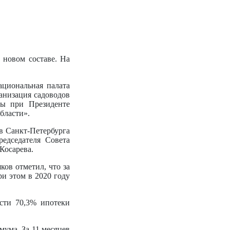
 новом составе. На
ациональная палата
анизация садоводов
бы при Президенте
бласти».
в Санкт-Петербурга
едседателя Совета
Косарева.
ов отметил, что за
ри этом в 2020 году
сти 70,3% ипотеки
мума. За 11 месяцев