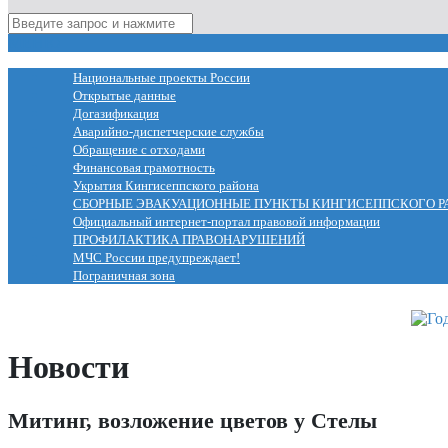
МЕНЮ
Национальные проекты России
Открытые данные
Догазификация
Аварийно-диспетчерские службы
Обращение с отходами
Финансовая грамотность
Укрытия Кингисеппского района
СБОРНЫЕ ЭВАКУАЦИОННЫЕ ПУНКТЫ КИНГИСЕППСКОГО Р
Официальный интернет-портал правовой информации
ПРОФИЛАКТИКА ПРАВОНАРУШЕНИЙ
МЧС России предупреждает!
Пограничная зона
Новости
Митинг, возложение цветов у Стелы