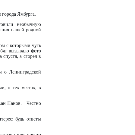
 города Ямбурга.
товили необычную
вания нашей родной
ом с которыми чуть
ебят вызывало фото
 спустя, а сгорел в
ы о Ленинградской
и, о тех местах, в
ван Панов. - Честно
терес: будь ответы
дсказки или просто