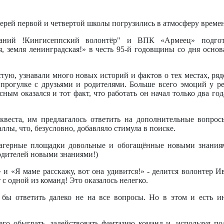
герей первой и четвертой школы погрузились в атмосферу времен
ваний !Кингисеппский волонтёр" и ВПК «Армеец» подго
, земля ленинградская!» в честь 95-й годовщины со дня осно
ую, узнавали много новых историй и фактов о тех местах, ряд
прогулке с друзьями и родителями. Больше всего эмоций у р
ным оказался и тот факт, что работать он начал только два года
веста, им предлагалось ответить на дополнительные вопрос
лы, что, безусловно, добавляло стимула в поиске.
лагерные площадки довольные и обогащённые новыми знаниям
одителей новыми знаниями!)
и «Я маме расскажу, вот она удивится!» - делится волонтер И
т с одной из команд! Это оказалось нелегко.
 бы ответить далеко не на все вопросы. Но в этом и есть ин
его обыграть, задействовать фантазию команд и, используя по