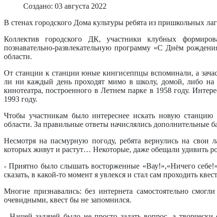
Создано: 03 августа 2022
В стенах городского Дома культуры ребята из пришкольных ла
Коллектив городского ДК, участники клубных формиро
познавательно-развлекательную программу «С Днём рождения
области.
От станции к станции юные кингисеппцы вспоминали, а зачаст
ли ни каждый день проходят мимо в школу, домой, либо на 
кинотеатра, построенного в Летнем парке в 1958 году. Интерес
1993 году.
Чтобы участникам было интереснее искать новую станцию к
области. За правильные ответы начислялись дополнительные бал
Несмотря на пасмурную погоду, ребята вернулись на свои 
которых живут и растут… Некоторые, даже обещали удивить р
- Приятно было слышать восторженные «Вау!»,«Ничего себе!» 
сказать, в какой-то момент я увлекся и стал сам проходить квес
Многие признавались: без интернета самостоятельно смогли
очевидными, квест бы не запомнился.
- Нашей задачей было не просто задать вопрос, а творчески 