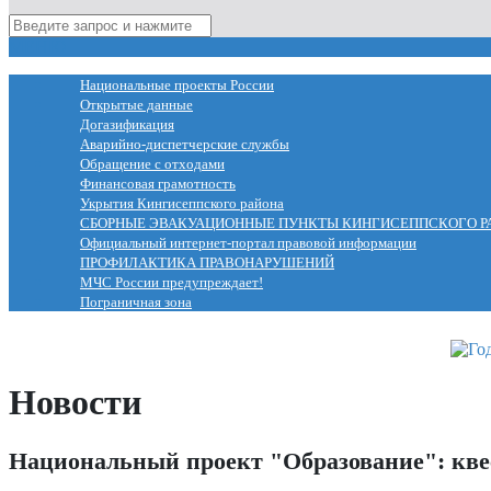
МЕНЮ
Национальные проекты России
Открытые данные
Догазификация
Аварийно-диспетчерские службы
Обращение с отходами
Финансовая грамотность
Укрытия Кингисеппского района
СБОРНЫЕ ЭВАКУАЦИОННЫЕ ПУНКТЫ КИНГИСЕППСКОГО Р
Официальный интернет-портал правовой информации
ПРОФИЛАКТИКА ПРАВОНАРУШЕНИЙ
МЧС России предупреждает!
Пограничная зона
Новости
Национальный проект "Образование": квес