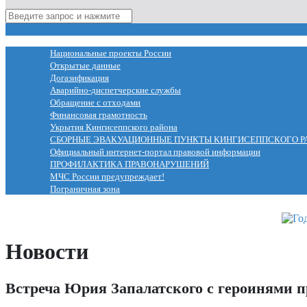
МЕНЮ
Национальные проекты России
Открытые данные
Догазификация
Аварийно-диспетчерские службы
Обращение с отходами
Финансовая грамотность
Укрытия Кингисеппского района
СБОРНЫЕ ЭВАКУАЦИОННЫЕ ПУНКТЫ КИНГИСЕППСКОГО Р
Официальный интернет-портал правовой информации
ПРОФИЛАКТИКА ПРАВОНАРУШЕНИЙ
МЧС России предупреждает!
Пограничная зона
Новости
Встреча Юрия Запалатского с героинями 