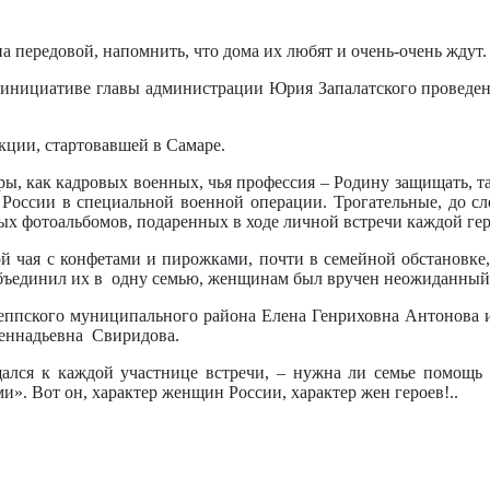
а передовой, напомнить, что дома их любят и очень-очень ждут.
о инициативе главы администрации Юрия Запалатского провед
кции, стартовавшей в Самаре.
ы, как кадровых военных, чья профессия – Родину защищать, т
России в специальной военной операции. Трогательные, до сл
ых фотоальбомов, подаренных в ходе личной встречи каждой гер
ой чая с конфетами и пирожками, почти в семейной обстановке
объединил их в одну семью, женщинам был вручен неожиданный 
еппского муниципального района Елена Генриховна Антонова и
еннадьевна Свиридова.
ался к каждой участнице встречи, – нужна ли семье помощь 
и». Вот он, характер женщин России, характер жен героев!..