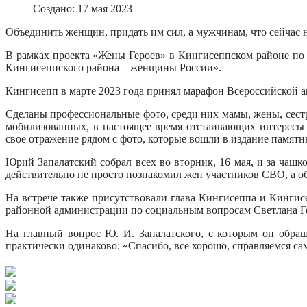
Создано: 17 мая 2023
Объединить женщин, придать им сил, а мужчинам, что сейчас н
В рамках проекта «Жены Героев» в Кингисеппском районе п
Кингисеппского района – женщины России».
Кингисепп в марте 2023 года принял марафон Всероссийской а
Сделаны профессиональные фото, среди них мамы, жены, сестр
мобилизованных, в настоящее время отстаивающих интересы 
свое отражение рядом с фото, которые вошли в издание памятн
Юрий Запалатский собрал всех во вторник, 16 мая, и за чашк
действительно не просто познакомил жен участников СВО, а 
На встрече также присутствовали глава Кингисеппа и Кингис
районной администрации по социальным вопросам Светлана Г
На главный вопрос Ю. И. Запалатского, с которым он обращ
практически одинаково: «Спасибо, все хорошо, справляемся сам