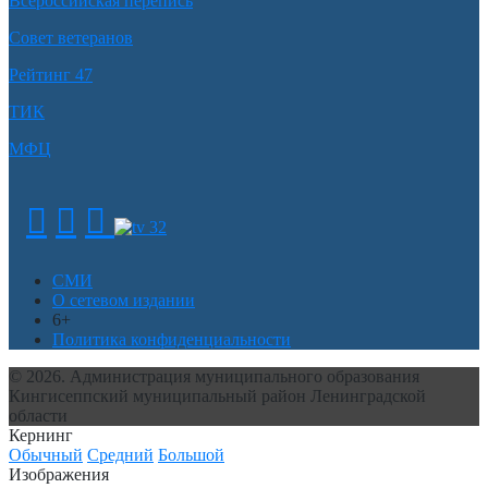
Всероссийская перепись
Совет ветеранов
Рейтинг 47
ТИК
МФЦ
СМИ
О сетевом издании
6+
Политика конфиденциальности
© 2026. Администрация муниципального образования
Кингисеппский муниципальный район Ленинградской
области
Кернинг
Обычный
Средний
Большой
Изображения