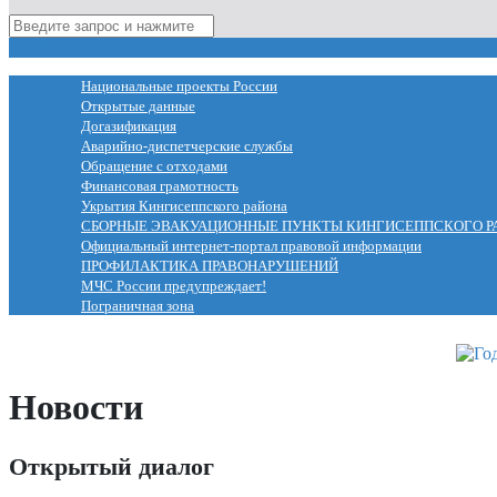
МЕНЮ
Национальные проекты России
Открытые данные
Догазификация
Аварийно-диспетчерские службы
Обращение с отходами
Финансовая грамотность
Укрытия Кингисеппского района
СБОРНЫЕ ЭВАКУАЦИОННЫЕ ПУНКТЫ КИНГИСЕППСКОГО Р
Официальный интернет-портал правовой информации
ПРОФИЛАКТИКА ПРАВОНАРУШЕНИЙ
МЧС России предупреждает!
Пограничная зона
Новости
Открытый диалог