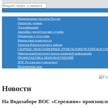
МЕНЮ
Национальные проекты России
Открытые данные
Догазификация
Аварийно-диспетчерские службы
Обращение с отходами
Финансовая грамотность
Укрытия Кингисеппского района
СБОРНЫЕ ЭВАКУАЦИОННЫЕ ПУНКТЫ КИНГИСЕППСКОГО Р
Официальный интернет-портал правовой информации
ПРОФИЛАКТИКА ПРАВОНАРУШЕНИЙ
МЧС России предупреждает!
Пограничная зона
Новости
На Водозаборе ВОС «Сережино» произошло