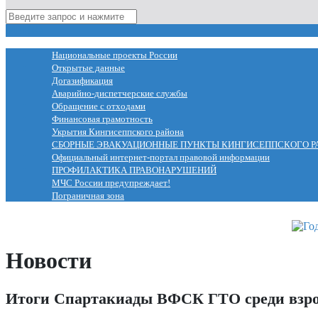
МЕНЮ
Национальные проекты России
Открытые данные
Догазификация
Аварийно-диспетчерские службы
Обращение с отходами
Финансовая грамотность
Укрытия Кингисеппского района
СБОРНЫЕ ЭВАКУАЦИОННЫЕ ПУНКТЫ КИНГИСЕППСКОГО Р
Официальный интернет-портал правовой информации
ПРОФИЛАКТИКА ПРАВОНАРУШЕНИЙ
МЧС России предупреждает!
Пограничная зона
Новости
Итоги Спартакиады ВФСК ГТО среди взрос