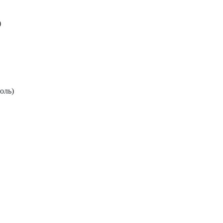
)
оль)