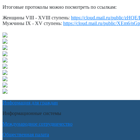
Итоговые протоколы можно посмотреть по ссылкам:
Женщины VIII - XVIII ступень:
https://cloud.mail.ru/public/z
Мужчины IX - XV ступень:
https://cloud.mail.ru/public/XEm6/n
Информация для граждан
Информационные системы
Международное сотрудничество
Общественная палата