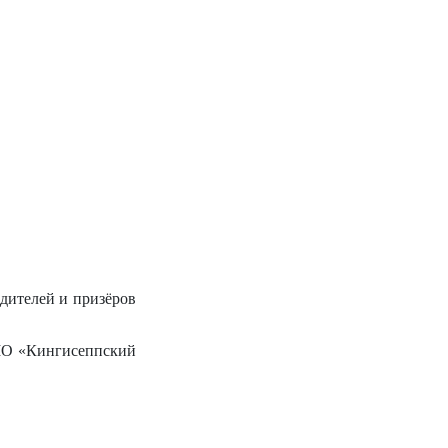
едителей и призёров
 МО «Кингисеппский