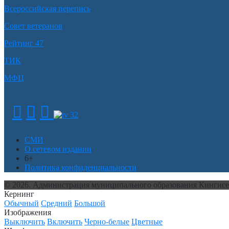
Всероссийская перепись
Совет ветеранов
Рейтинг 47
ТИК
МФЦ
СМИ
О сетевом издании
6+
Политика конфиденциальности
© 2026. Администрация муниципального образования Кингис
Кернинг
Обычный
Средний
Большой
Изображения
Выключить
Включить
Черно-белые
Цветные