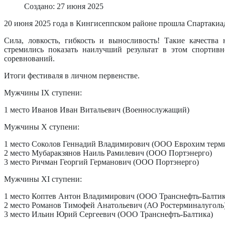
Создано: 27 июня 2025
20 июня 2025 года в Кингисеппском районе прошла Спартакиад
Сила, ловкость, гибкость и выносливость! Такие качест
стремились показать наилучший результат в этом спортивн
соревнований.
Итоги фестиваля в личном первенстве.
Мужчины IX ступени:
1 место Иванов Иван Витальевич (Военнослужащий)
Мужчины X ступени:
1 место Соколов Геннадий Владимирович (ООО Еврохим терми
2 место Мубаракзянов Наиль Рамилевич (ООО Портэнерго)
3 место Ричман Георгий Германович (ООО Портэнерго)
Мужчины XI ступени:
1 место Коптев Антон Владимирович (ООО Транснефть-Балтик
2 место Романов Тимофей Анатольевич (АО Ростерминалуголь
3 место Ильин Юрий Сергеевич (ООО Транснефть-Балтика)