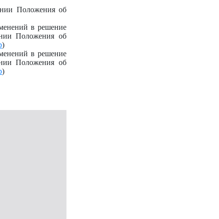
ении Положения об
менений в решение
ении Положения об
b
)
менений в решение
ении Положения об
b
)