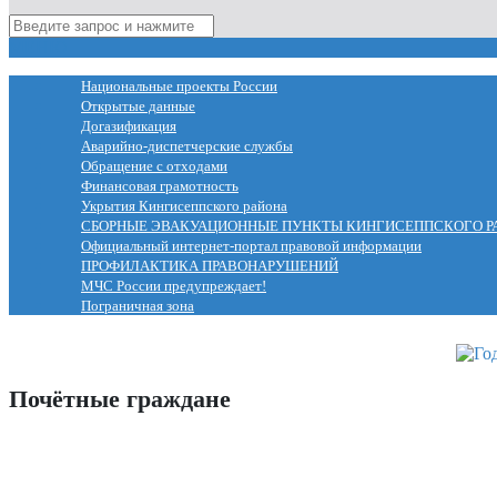
МЕНЮ
Национальные проекты России
Открытые данные
Догазификация
Аварийно-диспетчерские службы
Обращение с отходами
Финансовая грамотность
Укрытия Кингисеппского района
СБОРНЫЕ ЭВАКУАЦИОННЫЕ ПУНКТЫ КИНГИСЕППСКОГО Р
Официальный интернет-портал правовой информации
ПРОФИЛАКТИКА ПРАВОНАРУШЕНИЙ
МЧС России предупреждает!
Пограничная зона
Почётные граждане
Конкурс по отбору кандидатов 2023 года