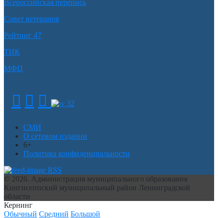
Всероссийская перепись
Совет ветеранов
Рейтинг 47
ТИК
МФЦ
СМИ
О сетевом издании
6+
Политика конфиденциальности
RSS
© 2026. Администрация муниципального образования
Кингисеппский муниципальный район Ленинградской
области
Кернинг
Обычный
Средний
Большой