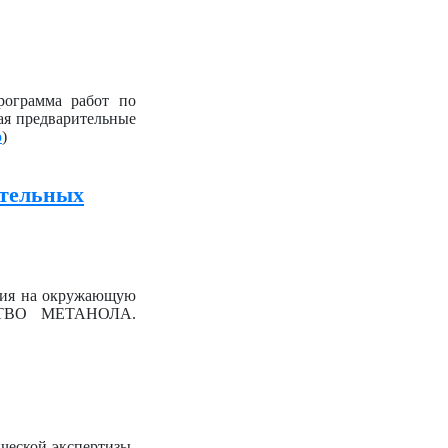
рограмма работ по
ая предварительные
b
)
ительных
вия на окружающую
ОДСТВО МЕТАНОЛА.
ческой экспертизы-