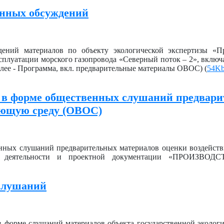
енных обсуждений
дений материалов по объекту экологической экспертизы «П
плуатации морского газопровода «Северный поток – 2», включ
лее - Программа, вкл. предварительные материалы ОВОС) (
54K
 в форме общественных слушаний предвар
ающую среду (ОВОС)
нных слушаний предварительных материалов оценки воздейст
ной деятельности и проектной документации «ПРОИЗВ
 слушаний
 форме слушаний материалов объекта государственной экологи