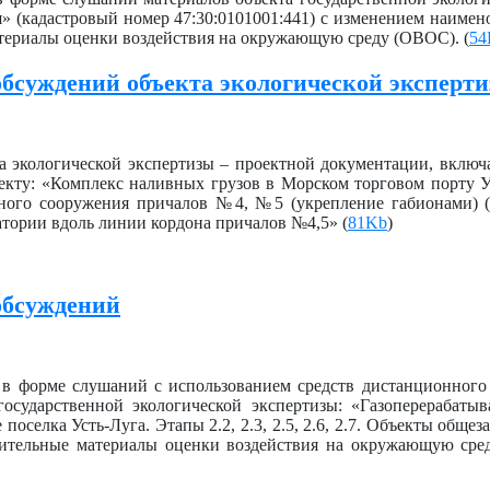
 (кадастровый номер 47:30:0101001:441) с изменением наимено
атериалы оценки воздействия на окружающую среду (ОВОС). (
54
бсуждений объекта экологической эксперт
 экологической экспертизы – проектной документации, включ
екту: «Комплекс наливных грузов в Морском торговом порту У
ого сооружения причалов №4, №5 (укрепление габионами) (
тории вдоль линии кордона причалов №4,5» (
81Kb
)
обсуждений
я в форме слушаний с использованием средств дистанционного
государственной экологической экспертизы: «Газоперерабат
оселка Усть-Луга. Этапы 2.2, 2.3, 2.5, 2.6, 2.7. Объекты общеза
рительные материалы оценки воздействия на окружающую сре