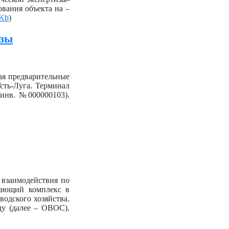
вания объекта на –
Kb
)
изы
ая предварительные
сть-Луга. Терминал
инв. №000000103).
 взаимодействия по
ывающий комплекс в
водского хозяйства.
ду (далее – ОВОС).