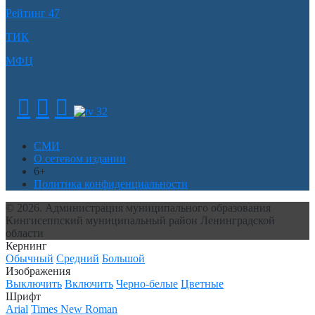
Рейтинг 47
ТИК
МФЦ
СМИ
О сетевом издании
6+
Политика конфиденциальности
© 2026. Администрация муниципального образования
Кингисеппский муниципальный район Ленинградской
области
Кернинг
Обычный
Средний
Большой
Изображения
Выключить
Включить
Черно-белые
Цветные
Шрифт
Arial
Times New Roman