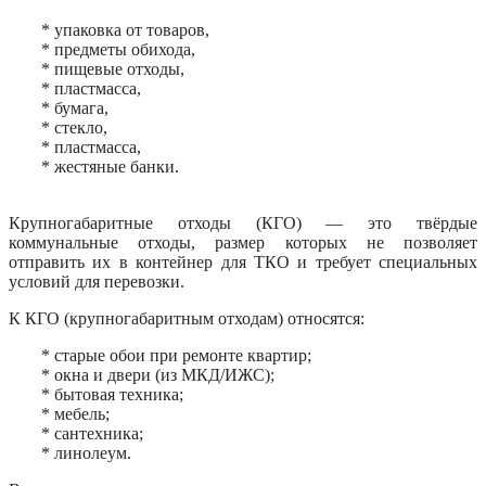
* упаковка от товаров,
* предметы обихода,
* пищевые отходы,
* пластмасса,
* бумага,
* стекло,
* пластмасса,
* жестяные банки.
Крупногабаритные отходы (КГО) — это твёрдые
коммунальные отходы, размер которых не позволяет
отправить их в контейнер для ТКО и требует специальных
условий для перевозки.
К КГО (крупногабаритным отходам) относятся:
* старые обои при ремонте квартир;
* окна и двери (из МКД/ИЖС);
* бытовая техника;
* мебель;
* сантехника;
* линолеум.