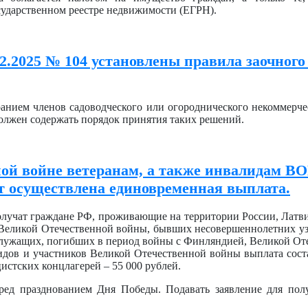
сударственном реестре недвижимости (ЕГРН).
2.2025 № 104 установлены правила заочного
анием членов садоводческого или огороднического некоммерче
должен содержать порядок принятия таких решений.
ой войне ветеранам, а также инвалидам ВО
т осуществлена единовременная выплата.
олучат граждане РФ, проживающие на территории России, Латви
Великой Отечественной войны, бывших несовершеннолетних уз
служащих, погибших в период войны с Финляндией, Великой От
идов и участников Великой Отечественной войны выплата соста
стских концлагерей – 55 000 рублей.
еред празднованием Дня Победы. Подавать заявление для по