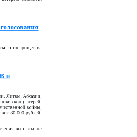
 голосования
ского товарищества
В и
и, Литвы, Абхазии,
ников концлагерей,
ечественной войны,
вит 80 000 рублей.
лучения выплаты не