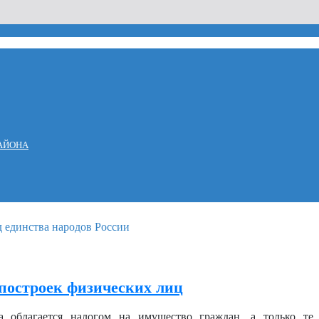
АЙОНА
зпостроек физических лиц
а облагается налогом на имущество граждан, а только те,