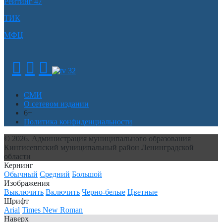
Рейтинг 47
ТИК
МФЦ
СМИ
О сетевом издании
6+
Политика конфиденциальности
© 2026. Администрация муниципального образования
Кингисеппский муниципальный район Ленинградской
области
Кернинг
Обычный
Средний
Большой
Изображения
Выключить
Включить
Черно-белые
Цветные
Шрифт
Arial
Times New Roman
Наверх