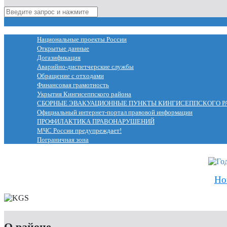
МЕНЮ
Национальные проекты России
Открытые данные
Догазификация
Аварийно-диспетчерские службы
Обращение с отходами
Финансовая грамотность
Укрытия Кингисеппского района
СБОРНЫЕ ЭВАКУАЦИОННЫЕ ПУНКТЫ КИНГИСЕППСКОГО Р
Официальный интернет-портал правовой информации
ПРОФИЛАКТИКА ПРАВОНАРУШЕНИЙ
МЧС России предупреждает!
Пограничная зона
Но
О районе