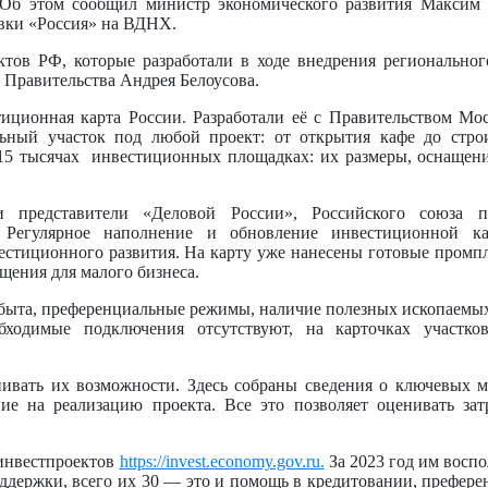
 Об этом сообщил министр экономического развития Максим 
вки «Россия» на ВДНХ.
тов РФ, которые разработали в ходе внедрения регионально
 Правительства Андрея Белоусова.
иционная карта России. Разработали её с Правительством Мо
льный участок под любой проект: от открытия кафе до стро
 15 тысячах инвестиционных площадках: их размеры, оснащен
и представители «Деловой России», Российского союза 
Регулярное наполнение и обновление инвестиционной ка
естиционного развития. На карту уже нанесены готовые промп
ещения для малого бизнеса.
сбыта, преференциальные режимы, наличие полезных ископаемы
ходимые подключения отсутствуют, на карточках участко
нивать их возможности. Здесь собраны сведения о ключевых 
ние на реализацию проекта. Все это позволяет оценивать за
 инвестпроектов
https://invest.economy.gov.ru.
За 2023 год им воспо
ддержки, всего их 30 — это и помощь в кредитовании, префер