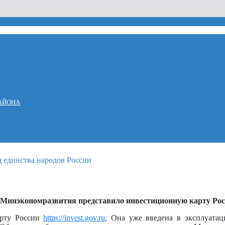
АЙОНА
: Минэкономразвития представило инвестиционную карту Ро
арту России
https://invest.gov.ru.
Она уже введена в эксплуатац