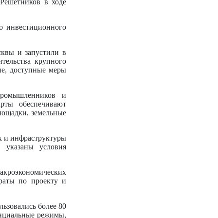
Решетников в ходе
го инвестиционного
сквы и запустили в
ительства крупного
ие, доступные меры
промышленников и
рты обеспечивают
лощадки, земельные
х и инфраструктуры
в указаны условия
макроэкономических
траты по проекту и
льзовались более 80
енциальные режимы,