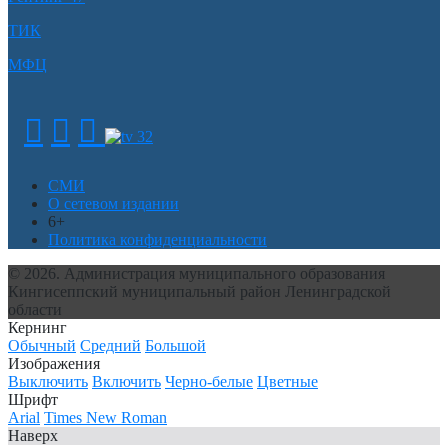
ТИК
МФЦ
СМИ
О сетевом издании
6+
Политика конфиденциальности
© 2026. Администрация муниципального образования
Кингисеппский муниципальный район Ленинградской
области
Кернинг
Обычный
Средний
Большой
Изображения
Выключить
Включить
Черно-белые
Цветные
Шрифт
Arial
Times New Roman
Наверх